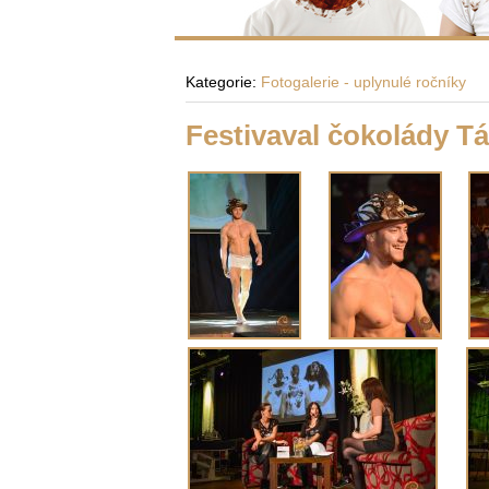
Kategorie:
Fotogalerie - uplynulé ročníky
Festivaval čokolády T