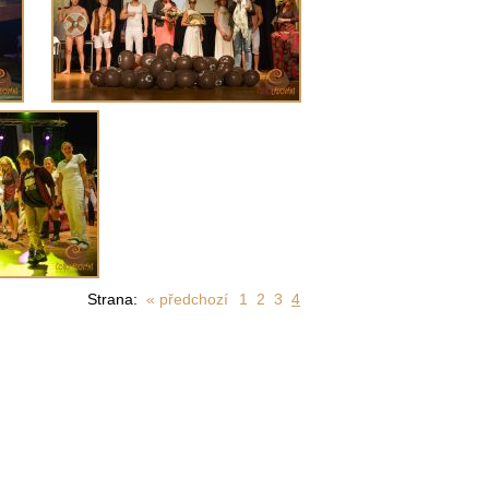
Strana:
« předchozí
1
2
3
4