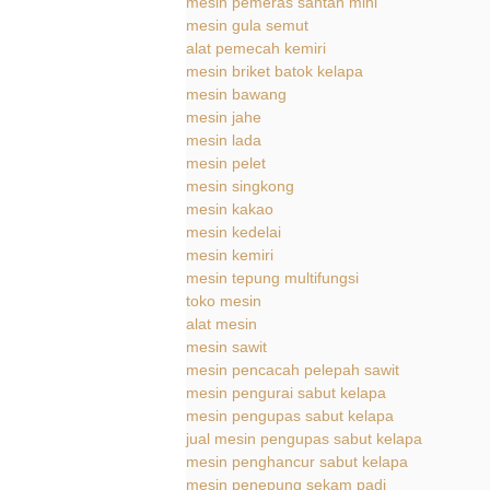
mesin pemeras santan mini
mesin gula semut
alat pemecah kemiri
mesin briket batok kelapa
mesin bawang
mesin jahe
mesin lada
mesin pelet
mesin singkong
mesin kakao
mesin kedelai
mesin kemiri
mesin tepung multifungsi
toko mesin
alat mesin
mesin sawit
mesin pencacah pelepah sawit
mesin pengurai sabut kelapa
mesin pengupas sabut kelapa
jual mesin pengupas sabut kelapa
mesin penghancur sabut kelapa
mesin penepung sekam padi