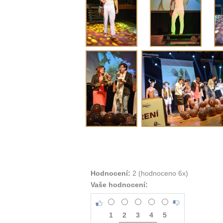
Hodnocení:
2 (hodnoceno 6x)
Vaše hodnocení:
1
2
3
4
5