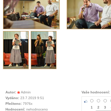
Autor:
Admin
Vaše hodnocení:
Vydáno:
23.7.2019 9:51
Přečteno:
7976x
1
2
3
Hodnocení:
nehodnoceno