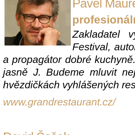
Pavel Maur
profesioná
Zakladatel 
Festival, aut
a propagátor dobré kuchyně.
jasně
J. Budeme mluvit nej
hvězdičkách vyhlášených rest
www.grandrestaurant.cz/