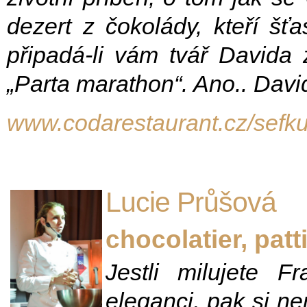
dezert z čokolády, kteří šť
připadá-li vám tvář David
„Parta marathon“. Ano.. Dav
www.codarestaurant.cz/sefku
Lucie Průšová
chocolatier, patti
Jestli milujete Fr
eleganci, pak si ne