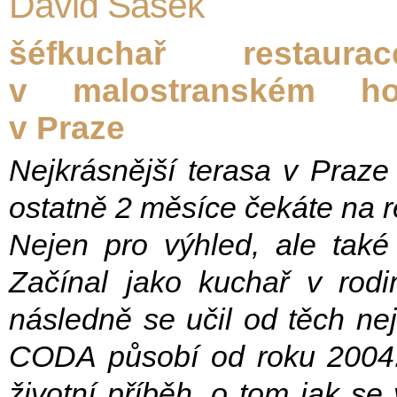
David Šašek
šéfkuchař restau
v malostranském ho
v Praze
Nejkrásnější terasa v Praze 
ostatně 2 měsíce čekáte na r
Nejen pro výhled, ale také
Začínal jako kuchař v rodi
následně se učil od těch ne
CODA působí od roku 2004. 
životní příběh, o tom jak se 