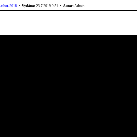
y-tabor-2018
•
Vydáno:
23.7.2019 9:51 •
Autor:
Admin