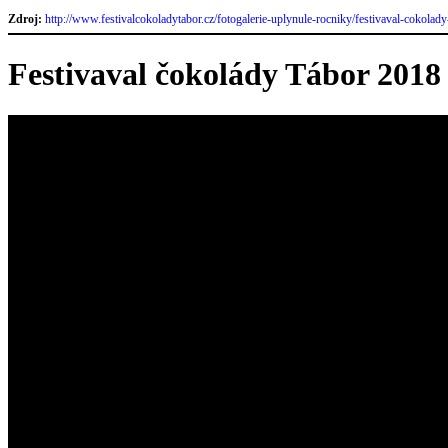
Zdroj:
http://www.festivalcokoladytabor.cz/fotogalerie-uplynule-rocniky/festivaval-cokolad
Festivaval čokolády Tábor 2018